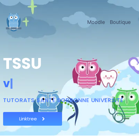
Moodle
Boutique
TSSU
v
e
r
s
v
o
s
|
TUTORATS SANTÉ SORBONNE UNIVERSITÉ
Linktree