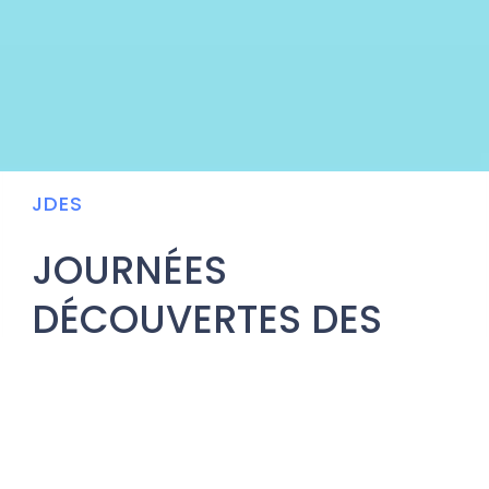
JDES
JOURNÉES
DÉCOUVERTES DES
ÉTUDES DE SANTÉ
Viens découvrir avec nous les JDES, les Journées
Découvertes des Études de Santé Tu rêves de te glisser